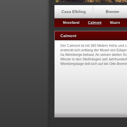
Casa Elbling
Bremm
Moselland
Calmont
Maare
Calmont
Der Calmont ist mit 380 Metern Höhe und c
erstreckt sich entlang der Mosel von Edige
ha Weinberge bebaut. An seinen steilen Sc
Winzer in den Steilhängen seit Jahrhunder
Weinbergslage teilt sich auf die Orte Bremm