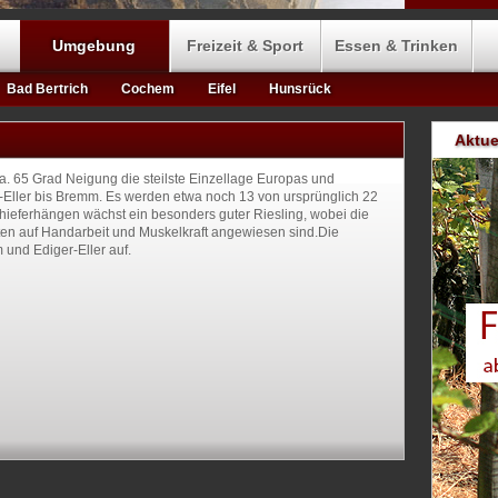
Umgebung
Freizeit & Sport
Essen & Trinken
Bad Bertrich
Cochem
Eifel
Hunsrück
Aktue
a. 65 Grad Neigung die steilste Einzellage Europas und
r-Eller bis Bremm. Es werden etwa noch 13 von ursprünglich 22
hieferhängen wächst ein besonders guter Riesling, wobei die
ten auf Handarbeit und Muskelkraft angewiesen sind.Die
 und Ediger-Eller auf.