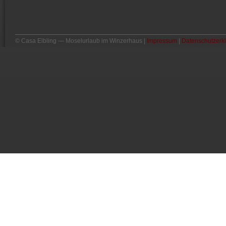
©
Casa Elbling — Moselurlaub im Winzerhaus |
Impressum
|
Datenschutzerk