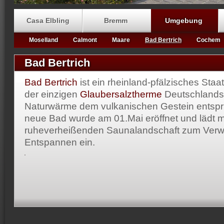
Casa Elbling
Bremm
Umgebung
Moselland
Calmont
Maare
Bad Bertrich
Cochem
Bad Bertrich
Bad Bertrich
ist ein rheinland-pfälzisches Staa
der einzigen
Glaubersalztherme
Deutschlands,
Naturwärme dem vulkanischen Gestein entspr
neue Bad wurde am 01.Mai eröffnet und lädt mi
ruheverheißenden Saunalandschaft zum Verw
Entspannen ein.